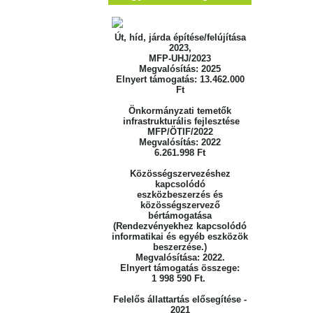
Út, híd, járda építése/felújítása
2023,
MFP-UHJ/2023
Megvalósítás: 2025
Elnyert támogatás: 13.462.000
Ft
Önkormányzati temetők
infrastrukturális fejlesztése
MFP/ÖTIF/2022
Megvalósítás: 2022
6.261.998 Ft
Közösségszervezéshez
kapcsolódó
eszközbeszerzés
és
közösségszervező
bértámogatása
(Rendezvényekhez kapcsolódó
informatikai
és egyéb eszközök
beszerzése.)
Megvalósítása: 2022.
Elnyert támogatás összege:
1 998 590 Ft.
Felelős állattartás elősegítése -
2021