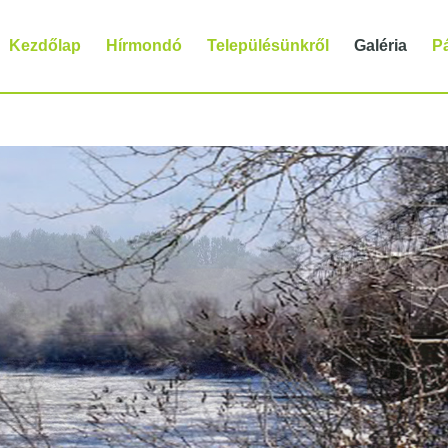
Kezdőlap
Hírmondó
Településünkről
Galéria
P