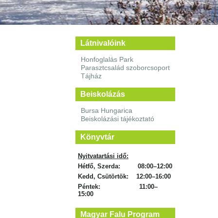
Látnivalóink
Honfoglalás Park
Parasztcsalád szoborcsoport
Tájház
Beiskolázás
Bursa Hungarica
Beiskolázási tájékoztató
Könyvtár
Nyitvatartási idő:
Hétfő, Szerda: 08:00–12:00
Kedd, Csütörtök: 12:00–16:00
Péntek: 11:00–
15:00
Magyar Falu Program