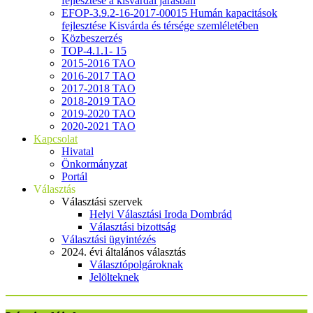
fejlesztése a kisvárdai járásban
EFOP-3.9.2-16-2017-00015 Humán kapacitások
fejlesztése Kisvárda és térsége szemléletében
Közbeszerzés
TOP-4.1.1- 15
2015-2016 TAO
2016-2017 TAO
2017-2018 TAO
2018-2019 TAO
2019-2020 TAO
2020-2021 TAO
Kapcsolat
Hivatal
Önkormányzat
Portál
Választás
Választási szervek
Helyi Választási Iroda Dombrád
Választási bizottság
Választási ügyintézés
2024. évi általános választás
Választópolgároknak
Jelölteknek