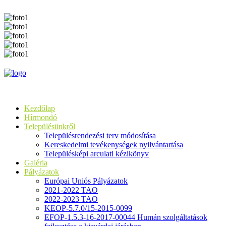
Kezdőlap
Hírmondó
Településünkről
Településrendezési terv módosítása
Kereskedelmi tevékenységek nyilvántartása
Településképi arculati kézikönyv
Galéria
Pályázatok
Európai Uniós Pályázatok
2021-2022 TAO
2022-2023 TAO
KEOP-5.7.0/15-2015-0099
EFOP-1.5.3-16-2017-00044 Humán szolgáltatások