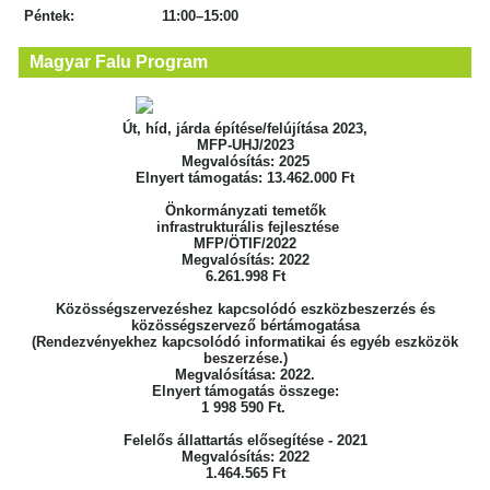
Péntek: 11:00–15:00
Magyar Falu Program
Út, híd, járda építése/felújítása 2023,
MFP-UHJ/2023
Megvalósítás: 2025
Elnyert támogatás: 13.462.000 Ft
Önkormányzati temetők
infrastrukturális fejlesztése
MFP/ÖTIF/2022
Megvalósítás: 2022
6.261.998 Ft
Közösségszervezéshez kapcsolódó eszközbeszerzés
és
közösségszervező bértámogatása
(Rendezvényekhez kapcsolódó informatikai
és egyéb eszközök
beszerzése.)
Megvalósítása: 2022.
Elnyert támogatás összege:
1 998 590 Ft.
Felelős állattartás elősegítése - 2021
Megvalósítás: 2022
1.464.565 Ft