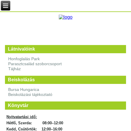
Látnivalóink
Honfoglalás Park
Parasztcsalád szoborcsoport
Tájház
Beiskolázás
Bursa Hungarica
Beiskolázási tájékoztató
Könyvtár
Nyitvatartási idő:
Hétfő, Szerda: 08:00–12:00
Kedd, Csütörtök: 12:00–16:00