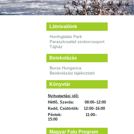
Látnivalóink
Honfoglalás Park
Parasztcsalád szoborcsoport
Tájház
Beiskolázás
Bursa Hungarica
Beiskolázási tájékoztató
Könyvtár
Nyitvatartási idő:
Hétfő, Szerda: 08:00–12:00
Kedd, Csütörtök: 12:00–16:00
Péntek: 11:00–
15:00
Magyar Falu Program