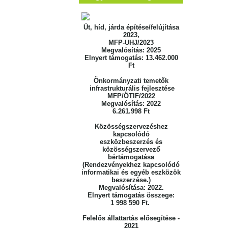
Út, híd, járda építése/felújítása
2023,
MFP-UHJ/2023
Megvalósítás: 2025
Elnyert támogatás: 13.462.000
Ft
Önkormányzati temetők
infrastrukturális fejlesztése
MFP/ÖTIF/2022
Megvalósítás: 2022
6.261.998 Ft
Közösségszervezéshez
kapcsolódó
eszközbeszerzés
és
közösségszervező
bértámogatása
(Rendezvényekhez kapcsolódó
informatikai
és egyéb eszközök
beszerzése.)
Megvalósítása: 2022.
Elnyert támogatás összege:
1 998 590 Ft.
Felelős állattartás elősegítése -
2021