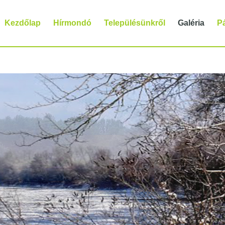
Kezdőlap
Hírmondó
Településünkről
Galéria
P