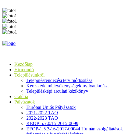
Kezdőlap
Hírmondó
Településünkről
Településrendezési terv módosítása
Kereskedelmi tevékenységek nyilvántartása
Településképi arculati kézikönyv
Galéria
Pályázatok
Európai Uniós Pályázatok
2021-2022 TAO
2022-2023 TAO
KEOP-5.7.0/15-2015-0099
EFOP-1.5.3-16-2017-00044 Humán szolgáltatások