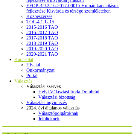
fejlesztése a kisvárdai járásban
EFOP-3.9.2-16-2017-00015 Humán kapacitások
fejlesztése Kisvárda és térsége szemléletében
Közbeszerzés
TOP-4.1.1- 15
2015-2016 TAO
2016-2017 TAO
2017-2018 TAO
2018-2019 TAO
2019-2020 TAO
2020-2021 TAO
Kapcsolat
Hivatal
Önkormányzat
Portál
Választás
Választási szervek
Helyi Választási Iroda Dombrád
Választási bizottság
Választási ügyintézés
2024. évi általános választás
Választópolgároknak
Jelölteknek