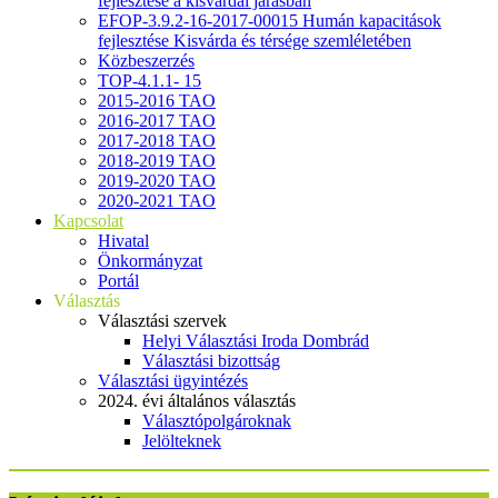
fejlesztése a kisvárdai járásban
EFOP-3.9.2-16-2017-00015 Humán kapacitások
fejlesztése Kisvárda és térsége szemléletében
Közbeszerzés
TOP-4.1.1- 15
2015-2016 TAO
2016-2017 TAO
2017-2018 TAO
2018-2019 TAO
2019-2020 TAO
2020-2021 TAO
Kapcsolat
Hivatal
Önkormányzat
Portál
Választás
Választási szervek
Helyi Választási Iroda Dombrád
Választási bizottság
Választási ügyintézés
2024. évi általános választás
Választópolgároknak
Jelölteknek