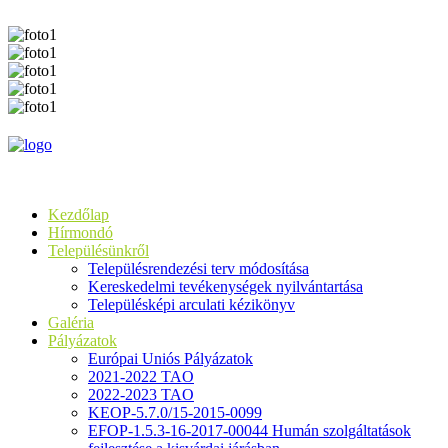
Kezdőlap
Hírmondó
Településünkről
Településrendezési terv módosítása
Kereskedelmi tevékenységek nyilvántartása
Településképi arculati kézikönyv
Galéria
Pályázatok
Európai Uniós Pályázatok
2021-2022 TAO
2022-2023 TAO
KEOP-5.7.0/15-2015-0099
EFOP-1.5.3-16-2017-00044 Humán szolgáltatások