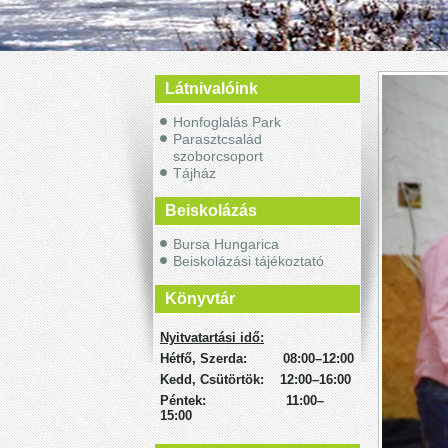
Látnivalóink
Honfoglalás Park
Parasztcsalád
szoborcsoport
Tájház
Beiskolázás
Bursa Hungarica
Beiskolázási tájékoztató
Könyvtár
Nyitvatartási idő:
Hétfő, Szerda: 08:00–12:00
Kedd, Csütörtök: 12:00–16:00
Péntek: 11:00–
15:00