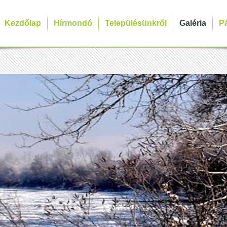
Kezdőlap
Hírmondó
Településünkről
Galéria
P