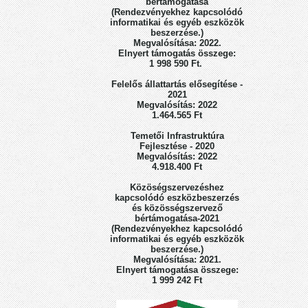
bértámogatása
(Rendezvényekhez kapcsolódó
informatikai
és egyéb eszközök
beszerzése.)
Megvalósítása: 2022.
Elnyert támogatás összege:
1 998 590 Ft.
Felelős állattartás elősegítése -
2021
Megvalósítás: 2022
1.464.565 Ft
Temetői Infrastruktúra
Fejlesztése - 2020
Megvalósítás: 2022
4.918.400 Ft
Közöségszervezéshez
kapcsolódó eszközbeszerzés
és közösségszervező
bértámogatása-2021
(Rendezvényekhez kapcsolódó
informatikai és egyéb eszközök
beszerzése.)
Megvalósítása: 2021.
Elnyert támogatása összege:
1 999 242 Ft