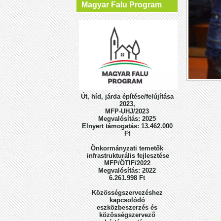
Magyar Falu Program
Út, híd, járda építése/felújítása
2023,
MFP-UHJ/2023
Megvalósítás: 2025
Elnyert támogatás: 13.462.000
Ft
Önkormányzati temetők
infrastrukturális fejlesztése
MFP/ÖTIF/2022
Megvalósítás: 2022
6.261.998 Ft
Közösségszervezéshez
kapcsolódó
eszközbeszerzés
és
közösségszervező