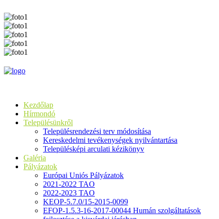
Kezdőlap
Hírmondó
Településünkről
Településrendezési terv módosítása
Kereskedelmi tevékenységek nyilvántartása
Településképi arculati kézikönyv
Galéria
Pályázatok
Európai Uniós Pályázatok
2021-2022 TAO
2022-2023 TAO
KEOP-5.7.0/15-2015-0099
EFOP-1.5.3-16-2017-00044 Humán szolgáltatások