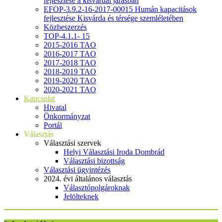
fejlesztése a kisvárdai járásban
EFOP-3.9.2-16-2017-00015 Humán kapacitások
fejlesztése Kisvárda és térsége szemléletében
Közbeszerzés
TOP-4.1.1- 15
2015-2016 TAO
2016-2017 TAO
2017-2018 TAO
2018-2019 TAO
2019-2020 TAO
2020-2021 TAO
Kapcsolat
Hivatal
Önkormányzat
Portál
Választás
Választási szervek
Helyi Választási Iroda Dombrád
Választási bizottság
Választási ügyintézés
2024. évi általános választás
Választópolgároknak
Jelölteknek