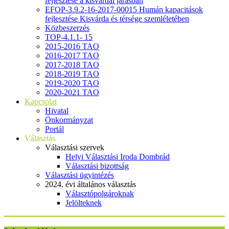
fejlesztése a kisvárdai járásban
EFOP-3.9.2-16-2017-00015 Humán kapacitások
fejlesztése Kisvárda és térsége szemléletében
Közbeszerzés
TOP-4.1.1- 15
2015-2016 TAO
2016-2017 TAO
2017-2018 TAO
2018-2019 TAO
2019-2020 TAO
2020-2021 TAO
Kapcsolat
Hivatal
Önkormányzat
Portál
Választás
Választási szervek
Helyi Választási Iroda Dombrád
Választási bizottság
Választási ügyintézés
2024. évi általános választás
Választópolgároknak
Jelölteknek