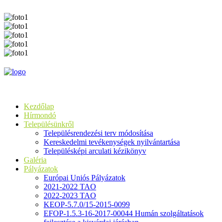
Kezdőlap
Hírmondó
Településünkről
Településrendezési terv módosítása
Kereskedelmi tevékenységek nyilvántartása
Településképi arculati kézikönyv
Galéria
Pályázatok
Európai Uniós Pályázatok
2021-2022 TAO
2022-2023 TAO
KEOP-5.7.0/15-2015-0099
EFOP-1.5.3-16-2017-00044 Humán szolgáltatások