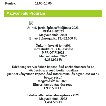
Péntek: 11:00–15:00
Magyar Falu Program
Út, híd, járda építése/felújítása 2023,
MFP-UHJ/2023
Megvalósítás: 2025
Elnyert támogatás: 13.462.000 Ft
Önkormányzati temetők
infrastrukturális fejlesztése
MFP/ÖTIF/2022
Megvalósítás: 2022
6.261.998 Ft
Közösségszervezéshez kapcsolódó eszközbeszerzés
és
közösségszervező bértámogatása
(Rendezvényekhez kapcsolódó informatikai
és egyéb eszközök
beszerzése.)
Megvalósítása: 2022.
Elnyert támogatás összege:
1 998 590 Ft.
Felelős állattartás elősegítése - 2021
Megvalósítás: 2022
1.464.565 Ft