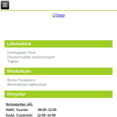
Látnivalóink
Honfoglalás Park
Parasztcsalád szoborcsoport
Tájház
Beiskolázás
Bursa Hungarica
Beiskolázási tájékoztató
Könyvtár
Nyitvatartási idő:
Hétfő, Szerda: 08:00–12:00
Kedd, Csütörtök: 12:00–16:00