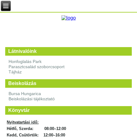
Látnivalóink
Honfoglalás Park
Parasztcsalád szoborcsoport
Tájház
Beiskolázás
Bursa Hungarica
Beiskolázási tájékoztató
Könyvtár
Nyitvatartási idő:
Hétfő, Szerda: 08:00–12:00
Kedd, Csütörtök: 12:00–16:00