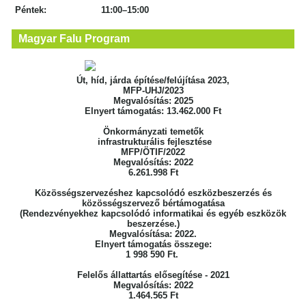
Péntek: 11:00–15:00
Magyar Falu Program
Út, híd, járda építése/felújítása 2023,
MFP-UHJ/2023
Megvalósítás: 2025
Elnyert támogatás: 13.462.000 Ft
Önkormányzati temetők
infrastrukturális fejlesztése
MFP/ÖTIF/2022
Megvalósítás: 2022
6.261.998 Ft
Közösségszervezéshez kapcsolódó eszközbeszerzés
és
közösségszervező bértámogatása
(Rendezvényekhez kapcsolódó informatikai
és egyéb eszközök
beszerzése.)
Megvalósítása: 2022.
Elnyert támogatás összege:
1 998 590 Ft.
Felelős állattartás elősegítése - 2021
Megvalósítás: 2022
1.464.565 Ft