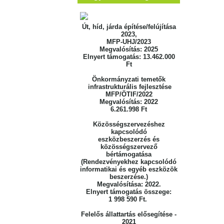
Út, híd, járda építése/felújítása
2023,
MFP-UHJ/2023
Megvalósítás: 2025
Elnyert támogatás: 13.462.000
Ft
Önkormányzati temetők
infrastrukturális fejlesztése
MFP/ÖTIF/2022
Megvalósítás: 2022
6.261.998 Ft
Közösségszervezéshez
kapcsolódó
eszközbeszerzés
és
közösségszervező
bértámogatása
(Rendezvényekhez kapcsolódó
informatikai
és egyéb eszközök
beszerzése.)
Megvalósítása: 2022.
Elnyert támogatás összege:
1 998 590 Ft.
Felelős állattartás elősegítése -
2021