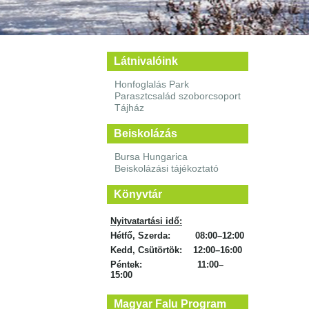
Látnivalóink
Honfoglalás Park
Parasztcsalád szoborcsoport
Tájház
Beiskolázás
Bursa Hungarica
Beiskolázási tájékoztató
Könyvtár
Nyitvatartási idő:
Hétfő, Szerda: 08:00–12:00
Kedd, Csütörtök: 12:00–16:00
Péntek: 11:00–
15:00
Magyar Falu Program