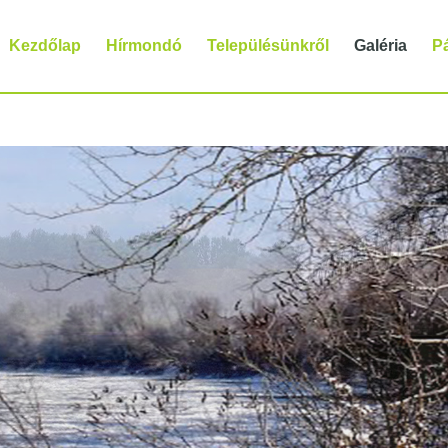
Kezdőlap
Hírmondó
Településünkről
Galéria
P