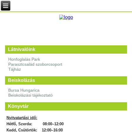
Látnivalóink
Honfoglalás Park
Parasztcsalád szoborcsoport
Tájház
Beiskolázás
Bursa Hungarica
Beiskolázási tájékoztató
Könyvtár
Nyitvatartási idő:
Hétfő, Szerda: 08:00–12:00
Kedd, Csütörtök: 12:00–16:00