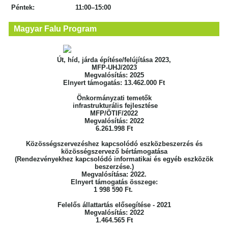
Péntek: 11:00–15:00
Magyar Falu Program
Út, híd, járda építése/felújítása 2023,
MFP-UHJ/2023
Megvalósítás: 2025
Elnyert támogatás: 13.462.000 Ft
Önkormányzati temetők
infrastrukturális fejlesztése
MFP/ÖTIF/2022
Megvalósítás: 2022
6.261.998 Ft
Közösségszervezéshez kapcsolódó eszközbeszerzés
és
közösségszervező bértámogatása
(Rendezvényekhez kapcsolódó informatikai
és egyéb eszközök
beszerzése.)
Megvalósítása: 2022.
Elnyert támogatás összege:
1 998 590 Ft.
Felelős állattartás elősegítése - 2021
Megvalósítás: 2022
1.464.565 Ft