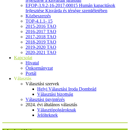
fejlesztése a kisvárdai járásban
EFOP-3.9.2-16-2017-00015 Humán kapacitások
fejlesztése Kisvárda és térsége szemléletében
Közbeszerzés
TOP-4.1.1- 15
2015-2016 TAO
2016-2017 TAO
2017-2018 TAO
2018-2019 TAO
2019-2020 TAO
2020-2021 TAO
Kapcsolat
Hivatal
Önkormányzat
Portál
Választás
Választási szervek
Helyi Választási Iroda Dombrád
Választási bizottság
Választási ügyintézés
2024. évi általános választás
Választópolgároknak
Jelölteknek