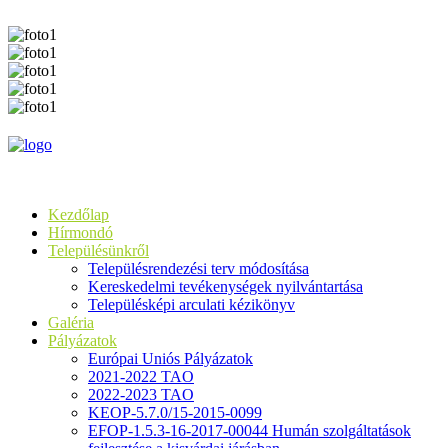
Kezdőlap
Hírmondó
Településünkről
Településrendezési terv módosítása
Kereskedelmi tevékenységek nyilvántartása
Településképi arculati kézikönyv
Galéria
Pályázatok
Európai Uniós Pályázatok
2021-2022 TAO
2022-2023 TAO
KEOP-5.7.0/15-2015-0099
EFOP-1.5.3-16-2017-00044 Humán szolgáltatások