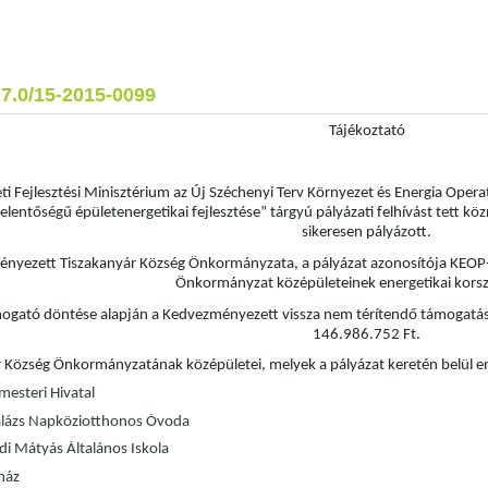
7.0/15-2015-0099
Tájékoztató
i Fejlesztési Minisztérium az Új Széchenyi Terv Környezet és Energia Oper
jelentőségű épületenergetikai fejlesztése” tárgyú pályázati felhívást tett 
sikeresen pályázott.
nyezett Tiszakanyár Község Önkormányzata, a pályázat azonosítója KEOP
Önkormányzat középületeinek energetikai korsz
ogató döntése alapján a Kedvezményezett vissza nem térítendő támogatásb
146.986.752 Ft.
 Község Önkormányzatának középületei, melyek a pályázat keretén belül ene
mesteri Hivatal
alázs Napköziotthonos Óvoda
i Mátyás Általános Iskola
ház