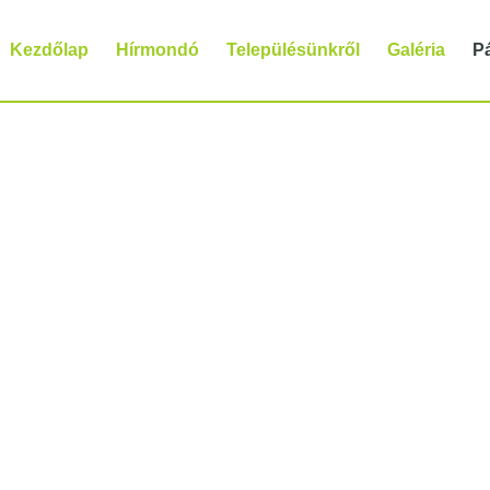
Kezdőlap
Hírmondó
Településünkről
Galéria
P