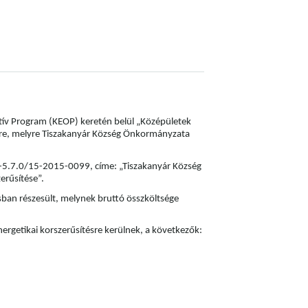
atív Program (KEOP) keretén belül „Középületek
közre, melyre Tiszakanyár Község Önkormányzata
-5.7.0/15-2015-0099, címe: „Tiszakanyár Község
erűsítése”.
an részesült, melynek bruttó összköltsége
rgetikai korszerűsítésre kerülnek, a következők: