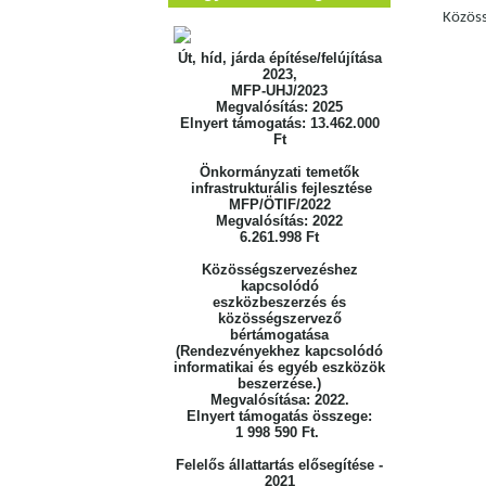
Közöss
Út, híd, járda építése/felújítása
2023,
MFP-UHJ/2023
Megvalósítás: 2025
Elnyert támogatás: 13.462.000
Ft
Önkormányzati temetők
infrastrukturális fejlesztése
MFP/ÖTIF/2022
Megvalósítás: 2022
6.261.998 Ft
Közösségszervezéshez
kapcsolódó
eszközbeszerzés
és
közösségszervező
bértámogatása
(Rendezvényekhez kapcsolódó
informatikai
és egyéb eszközök
beszerzése.)
Megvalósítása: 2022.
Elnyert támogatás összege:
1 998 590 Ft.
Felelős állattartás elősegítése -
2021