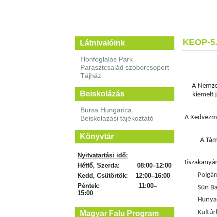
KEOP-5.
Látnivalóink
Honfoglalás Park
Parasztcsalád szoborcsoport
Tájház
A Nemzet
Beiskolázás
kiemelt 
Bursa Hungarica
A Kedvezmé
Beiskolázási tájékoztató
Könyvtár
A Tám
Nyitvatartási idő:
Tiszakanyár
Hétfő, Szerda: 08:00–12:00
Polgár
Kedd, Csütörtök: 12:00–16:00
Péntek: 11:00–
Sün B
15:00
Hunyad
Kultúr
Magyar Falu Program