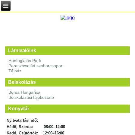
Látnivalóink
Honfoglalás Park
Parasztcsalád szoborcsoport
Tájház
Beiskolázás
Bursa Hungarica
Beiskolázási tájékoztató
Könyvtár
Nyitvatartási idő:
Hétfő, Szerda: 08:00–12:00
Kedd, Csütörtök: 12:00–16:00