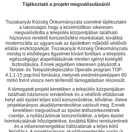
Tájékoztató a projekt megvalósulásáról
Tiszakanyár Község Önkormányzata szeretné tájékoztatni
a lakosságot, hogy a közelmúltban sikeresen
megvalósította a település központjában található
háziorvosi rendelő korszerűsítési munkálatait, továbbá
modernizálta az ugyancsak az épületben működő védőnői
ellátás eszközparkját. Tiszakanyár Község Önkormányzata
mindig is elsődleges figyelmet kívánt fordítani a település
egészségügyi alapellátásának minden igényt kielégítő
biztosítására. Ennek jegyében sikeresen pályázott a
Terület- és Településfejlesztési Operatív program TOP-
4.1.1-15 jogcímű forrására, melynek eredményeképpen 60
millió forint vissza nem térítendő támogatásban részesült.
A támogatott projekt keretében a település központjában
található háziorvosi rendelőnek és a védőnői ellátásnak
helyt adó épület teljes körű korszerűsítése, bővítése, illetve
projektarányos akadálymentesítése valósult meg. Ennek
keretében megvalósult az épület tetőszerkezetének
cseréje, a nyílászáróinak korszerűsítése, a teljes épület
homlokzatának hőszigetelése, továbbá fűtési rendszerének
és a villamosenergetikai hálózatának a teljes körű
felújítása. A projektarányos akadálymentesítés során új