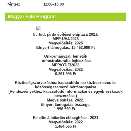
Péntek: 11:00–15:00
Magyar Falu Program
Út, híd, járda építése/felújítása 2023,
MFP-UHJ/2023
Megvalósítás: 2025
Elnyert támogatás: 13.462.000 Ft
Önkormányzati temetők
infrastrukturális fejlesztése
MFP/ÖTIF/2022
Megvalósítás: 2022
6.261.998 Ft
Közösségszervezéshez kapcsolódó eszközbeszerzés
és
közösségszervező bértámogatása
(Rendezvényekhez kapcsolódó informatikai
és egyéb eszközök
beszerzése.)
Megvalósítása: 2022.
Elnyert támogatás összege:
1 998 590 Ft.
Felelős állattartás elősegítése - 2021
Megvalósítás: 2022
1.464.565 Ft