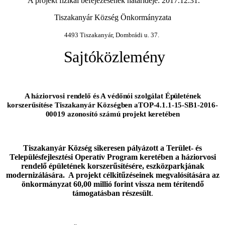
A projekt fizikai befejezésének határideje: 2017.12.31.
Tiszakanyár Község Önkormányzata
4493 Tiszakanyár, Dombrádi u. 37.
Sajtóközlemény
A háziorvosi rendelő és A védőnói szolgálat Épületének
korszerűsítése Tiszakanyár Községben aTOP-4.1.1-15-SB1-2016-
00019 azonosító számú projekt keretében
Tiszakanyár Község sikeresen pályázott a Terület- és
Településfejlesztési Operatív Program keretében a háziorvosi
rendelő épületének korszerűsítésére, eszközparkjának
modernizálására. A projekt célkitűzéseinek megvalósítására az
önkormányzat 60,00 millió forint vissza nem térítendő
támogatásban részesült
.