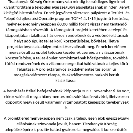
Tiszakanyár Község Önkormányzata mindig is elsődleges figyelmet
kívánt fordítani a település egészségügyi alapellátásának minden igényt
kielégítő biztosítására. Ennek jegyében sikeresen pályázott a Terület- és
Településfejlesztési Operatív program TOP-4.1.1-15 jogcímű forrására,
melynek eredményeképpen 60,00 millió forint vissza nem térítendő
támogatásban részesült. A támogatott projekt keretében a település
központjában található háziorvosi rendelőnek és a védőnői ellátásnak
helyt adó épület teljes körű korszerűsítése, bővítése, illetve
projektarányos akadálymentesítése valósult meg. Ennek keretében
megvalósult
az épület tetőszerkezetének cseréje, a nyílászáróinak
korszerűsítése, a teljes épület homlokzatának hőszigetelése, továbbá
fűtési rendszerének és a villamosenergetikai hálózatának a teljes körű
felújítása. A projektarányos akadálymentesítés során új
mozgáskorlátozott rámpa, és akadálymentes parkoló került
kialakításra.
A beruházás fizikai befejezésének időpontja 2017. november 6-án volt,
ekkor valósult meg a hiánymentes műszaki-átadás-átvétel, illetve ezen
időpontig megvalósult valamennyi támogatott kiegészítő tevékenység
is.
A projekt eredményeképpen nem csak a településen élők egészségügyi
ellátásának színvonala javult, hanem Tiszakanyár Község
településképére is pozitív hatást gyakorol a megvalósult korszerűsítés.