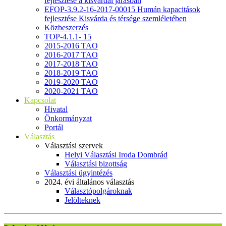
fejlesztése a kisvárdai járásban
EFOP-3.9.2-16-2017-00015 Humán kapacitások
fejlesztése Kisvárda és térsége szemléletében
Közbeszerzés
TOP-4.1.1- 15
2015-2016 TAO
2016-2017 TAO
2017-2018 TAO
2018-2019 TAO
2019-2020 TAO
2020-2021 TAO
Kapcsolat
Hivatal
Önkormányzat
Portál
Választás
Választási szervek
Helyi Választási Iroda Dombrád
Választási bizottság
Választási ügyintézés
2024. évi általános választás
Választópolgároknak
Jelölteknek