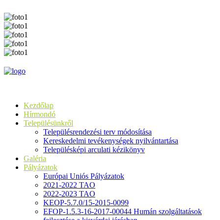
Kezdőlap
Hírmondó
Településünkről
Településrendezési terv módosítása
Kereskedelmi tevékenységek nyilvántartása
Településképi arculati kézikönyv
Galéria
Pályázatok
Európai Uniós Pályázatok
2021-2022 TAO
2022-2023 TAO
KEOP-5.7.0/15-2015-0099
EFOP-1.5.3-16-2017-00044 Humán szolgáltatások