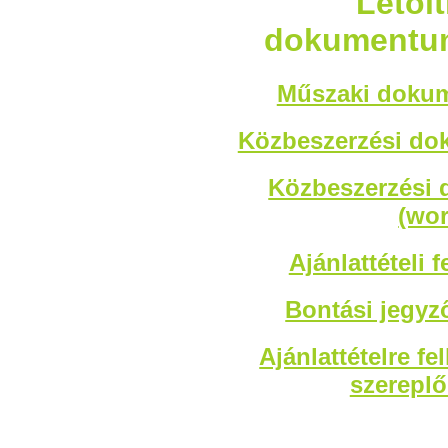
Letöl
dokumentum
Műszaki dokume
Közbeszerzési dok
Közbeszerzési
(wor
Ajánlattételi f
Bontási jegyz
Ajánlattételre fe
szereplő