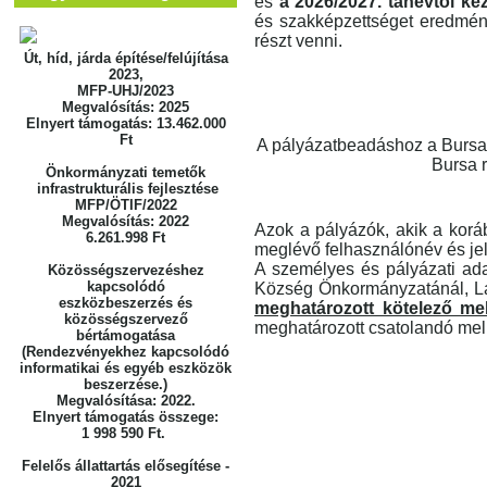
és
a 2026/2027. tanévtől k
és szakképzettséget eredmén
részt venni.
Út, híd, járda építése/felújítása
2023,
MFP-UHJ/2023
Megvalósítás: 2025
Elnyert támogatás: 13.462.000
Ft
A pályázatbeadáshoz a Bursa
Bursa 
Önkormányzati temetők
infrastrukturális fejlesztése
MFP/ÖTIF/2022
Megvalósítás: 2022
Azok a pályázók, akik a koráb
6.261.998 Ft
meglévő felhasználónév és je
A személyes és pályázati ada
Közösségszervezéshez
kapcsolódó
Község Önkormányzatánál, Lá
eszközbeszerzés
és
meghatározott kötelező mel
közösségszervező
meghatározott csatolandó mell
bértámogatása
(Rendezvényekhez kapcsolódó
informatikai
és egyéb eszközök
beszerzése.)
Megvalósítása: 2022.
Elnyert támogatás összege:
1 998 590 Ft.
Felelős állattartás elősegítése -
2021