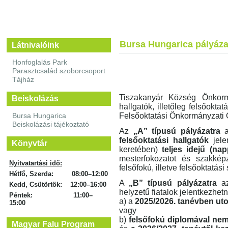
Bursa Hungarica pályázat
Látnivalóink
Honfoglalás Park
Parasztcsalád szoborcsoport
Tájház
Tiszakanyár Község Önkormá
Beiskolázás
hallgatók, illetőleg felsőokt
Bursa Hungarica
Felsőoktatási Önkormányzati Ö
Beiskolázási tájékoztató
Az
„A” típusú pályázatra
a
felsőoktatási hallgatók
jele
Könyvtár
keretében)
teljes idejű (nap
mesterfokozatot és szakké
Nyitvatartási idő:
felsőfokú, illetve felsőoktatá
Hétfő, Szerda: 08:00–12:00
A
„B” típusú pályázatra
az
Kedd, Csütörtök: 12:00–16:00
helyzetű fiatalok jelentkezhetn
Péntek: 11:00–
a) a
2025/2026. tanévben utol
15:00
vagy
b)
felsőfokú diplomával nem 
Magyar Falu Program