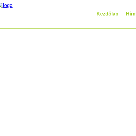
Kezdőlap
Hír