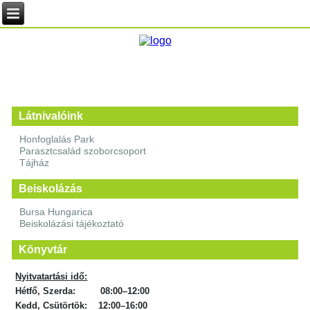
Látnivalóink
Honfoglalás Park
Parasztcsalád szoborcsoport
Tájház
Beiskolázás
Bursa Hungarica
Beiskolázási tájékoztató
Könyvtár
Nyitvatartási idő:
Hétfő, Szerda: 08:00–12:00
Kedd, Csütörtök: 12:00–16:00