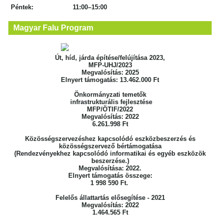
Péntek: 11:00–15:00
Magyar Falu Program
Út, híd, járda építése/felújítása 2023,
MFP-UHJ/2023
Megvalósítás: 2025
Elnyert támogatás: 13.462.000 Ft
Önkormányzati temetők
infrastrukturális fejlesztése
MFP/ÖTIF/2022
Megvalósítás: 2022
6.261.998 Ft
Közösségszervezéshez kapcsolódó eszközbeszerzés
és
közösségszervező bértámogatása
(Rendezvényekhez kapcsolódó informatikai
és egyéb eszközök
beszerzése.)
Megvalósítása: 2022.
Elnyert támogatás összege:
1 998 590 Ft.
Felelős állattartás elősegítése - 2021
Megvalósítás: 2022
1.464.565 Ft