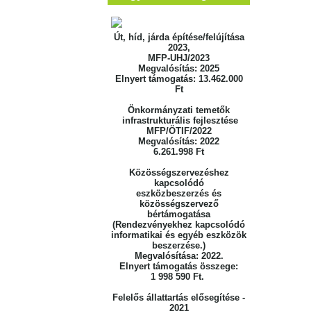
Út, híd, járda építése/felújítása
2023,
MFP-UHJ/2023
Megvalósítás: 2025
Elnyert támogatás: 13.462.000
Ft
Önkormányzati temetők
infrastrukturális fejlesztése
MFP/ÖTIF/2022
Megvalósítás: 2022
6.261.998 Ft
Közösségszervezéshez
kapcsolódó
eszközbeszerzés
és
közösségszervező
bértámogatása
(Rendezvényekhez kapcsolódó
informatikai
és egyéb eszközök
beszerzése.)
Megvalósítása: 2022.
Elnyert támogatás összege:
1 998 590 Ft.
Felelős állattartás elősegítése -
2021