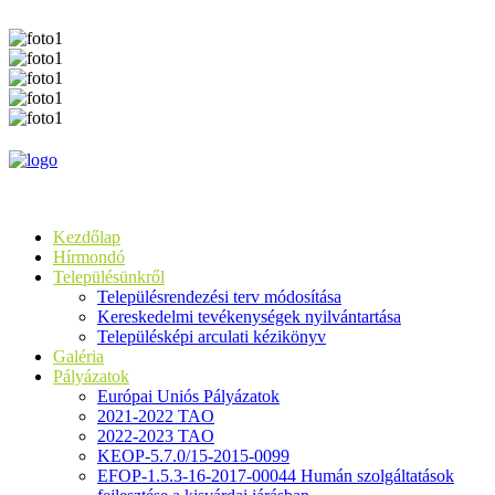
Kezdőlap
Hírmondó
Településünkről
Településrendezési terv módosítása
Kereskedelmi tevékenységek nyilvántartása
Településképi arculati kézikönyv
Galéria
Pályázatok
Európai Uniós Pályázatok
2021-2022 TAO
2022-2023 TAO
KEOP-5.7.0/15-2015-0099
EFOP-1.5.3-16-2017-00044 Humán szolgáltatások