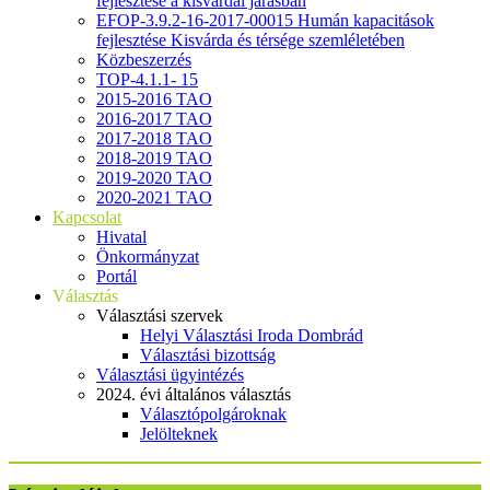
fejlesztése a kisvárdai járásban
EFOP-3.9.2-16-2017-00015 Humán kapacitások
fejlesztése Kisvárda és térsége szemléletében
Közbeszerzés
TOP-4.1.1- 15
2015-2016 TAO
2016-2017 TAO
2017-2018 TAO
2018-2019 TAO
2019-2020 TAO
2020-2021 TAO
Kapcsolat
Hivatal
Önkormányzat
Portál
Választás
Választási szervek
Helyi Választási Iroda Dombrád
Választási bizottság
Választási ügyintézés
2024. évi általános választás
Választópolgároknak
Jelölteknek